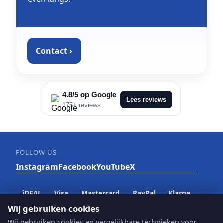
Contact ›
4.8/5 op Google
Lees reviews
175+ reviews
FOLLOW US
Instagram
Facebook
YouTube
X
iDEAL
Visa
Mastercard
PayPal
Klarna
Wij gebruiken cookies
Wij gebruiken cookies en vergelijkbare technieken voor